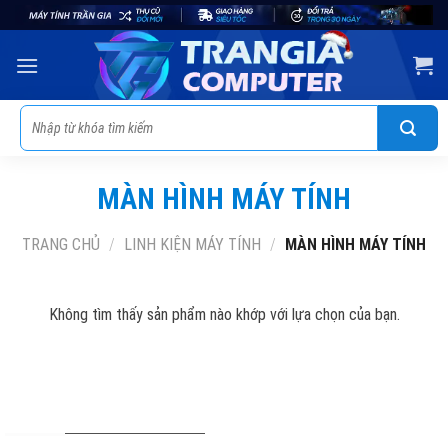
Skip
to
content
Tìm
kiếm:
MÀN HÌNH MÁY TÍNH
TRANG CHỦ
/
LINH KIỆN MÁY TÍNH
/
MÀN HÌNH MÁY TÍNH
Không tìm thấy sản phẩm nào khớp với lựa chọn của bạn.
THÔNG TIN LIÊN HỆ