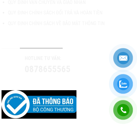
QUY ĐỊNH VẬN CHUYỄN VÀ GIAO NHẬN
QUY ĐỊNH CHÍNH SÁCH ĐỔI TRẢ VÀ HOÀN TIỀN
QUY ĐỊNH CHÍNH SÁCH VỀ BẢO MẬT THÔNG TIN
TƯ VẤN & HỖ TRỢ KHÁCH HÀNG
HOTLINE TƯ VẤN:
0878655565
CONTACT US: