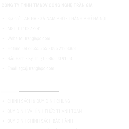
CÔNG TY TNHH TM&DV CÔNG NGHỆ TRẦN GIA
Địa chỉ: TÂN HÀ - XÃ NAM PHÙ - THÀNH PHỐ HÀ NỘI
MST: 0110877241
Website: trangiapc.com
Hotline: 0878.6555.65 - 096.212.8368
Bảo Hành - Kỹ Thuật: 0865.90.91.93
Email: tgc@trangiapc.com
CHÍNH SÁCH & HỖ TRỢ
CHÍNH SÁCH & QUY ĐỊNH CHUNG
QUY ĐỊNH VÀ HÌNH THỨC THANH TOÁN
QUY ĐỊNH CHÍNH SÁCH BẢO HÀNH