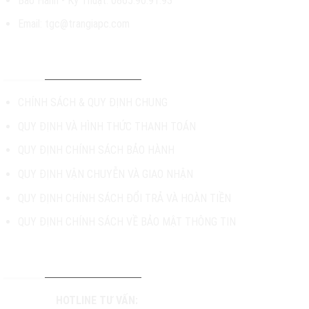
Bảo Hành - Kỹ Thuật: 0865.90.91.93
Email: tgc@trangiapc.com
CHÍNH SÁCH & HỖ TRỢ
CHÍNH SÁCH & QUY ĐỊNH CHUNG
QUY ĐỊNH VÀ HÌNH THỨC THANH TOÁN
QUY ĐỊNH CHÍNH SÁCH BẢO HÀNH
QUY ĐỊNH VẬN CHUYỄN VÀ GIAO NHẬN
QUY ĐỊNH CHÍNH SÁCH ĐỔI TRẢ VÀ HOÀN TIỀN
QUY ĐỊNH CHÍNH SÁCH VỀ BẢO MẬT THÔNG TIN
TƯ VẤN & HỖ TRỢ KHÁCH HÀNG
HOTLINE TƯ VẤN: