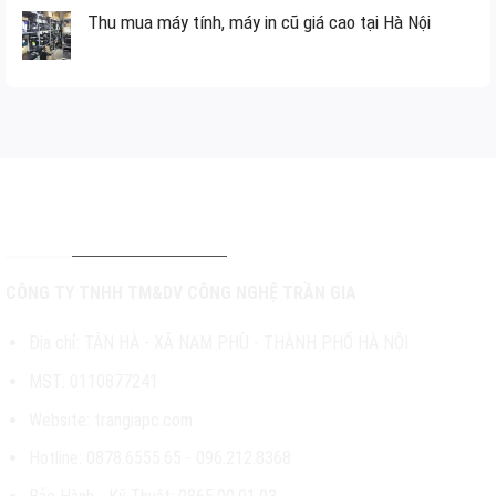
Thu mua máy tính, máy in cũ giá cao tại Hà Nội
THÔNG TIN LIÊN HỆ
CÔNG TY TNHH TM&DV CÔNG NGHỆ TRẦN GIA
Địa chỉ: TÂN HÀ - XÃ NAM PHÙ - THÀNH PHỐ HÀ NỘI
MST: 0110877241
Website: trangiapc.com
Hotline: 0878.6555.65 - 096.212.8368