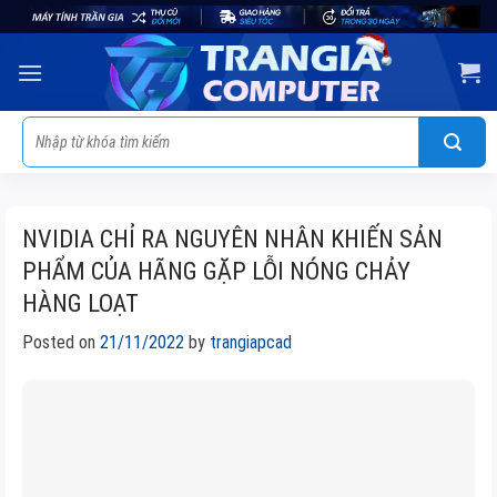
Skip
to
content
Tìm
kiếm:
NVIDIA CHỈ RA NGUYÊN NHÂN KHIẾN SẢN
PHẨM CỦA HÃNG GẶP LỖI NÓNG CHẢY
HÀNG LOẠT
Posted on
21/11/2022
by
trangiapcad