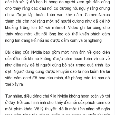
các bộ xử lý đồ họa bị hỏng do người xem gửi đến cũng
cho thấy rằng các đầu nối có đường hở, ngụ ý rằng chúng
chưa được lắp hoàn toàn vào khe cắm. GamersNexus
thậm chí còn nói rằng một số người dường như đã để hở
khoảng trống lên tới vài milimet. Video ghi lại cũng cho
thấy rằng một kết nối lỏng lẻo có thể khiến phích cắm
nóng lên đáng kể, nếu nó được cắm kém và bị nghiêng.
Bài đăng của Nvidia bao gồm một hình ảnh về giao diện
của đầu nối khi nó không được cắm hoàn toàn và có vẻ
như điều này dễ bị người dùng bỏ sót trong quá trình lắp
đặt. Người dùng cũng được khuyến cáo là nên kiểm tra lại
việc cắm card đồ họa của mình, đề phòng các tai nạn có
thể xảy ra.
Tuy nhiên, điều đáng chú ý là Nvidia không hoàn toàn vô tội
ở đây. Bởi các hình ảnh cho thấy đầu nối của phích cắm có
một phím khóa. Về lý thuyết, đó là một tính năng sẽ ngăn