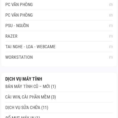
PC VĂN PHÒNG
(3)
PC VĂN PHÒNG
(2)
PSU - NGUỒN
(1)
RAZER
(1)
TAI NGHE - LOA - WEBCAME
(1)
WORKSTATION
(1)
DỊCH VỤ MÁY TÍNH
BÁN MÁY TÍNH CŨ – MỚI
(1)
CÀI WIN, CÀI PHẦN MỀM
(3)
DỊCH VỤ SỬA CHỮA
(11)
ĐỔ MỰC MÁY IN