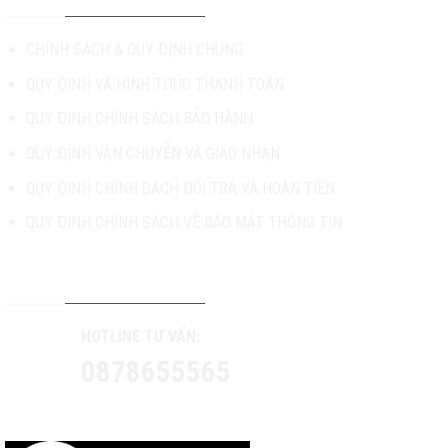
CHÍNH SÁCH & QUY ĐỊNH CHUNG
QUY ĐỊNH VÀ HÌNH THỨC THANH TOÁN
QUY ĐỊNH CHÍNH SÁCH BẢO HÀNH
QUY ĐỊNH VẬN CHUYỄN VÀ GIAO NHẬN
QUY ĐỊNH CHÍNH SÁCH ĐỔI TRẢ VÀ HOÀN TIỀN
QUY ĐỊNH CHÍNH SÁCH VỀ BẢO MẬT THÔNG TIN
TƯ VẤN & HỖ TRỢ KHÁCH HÀNG
HOTLINE TƯ VẤN:
0878655565
CONTACT US: