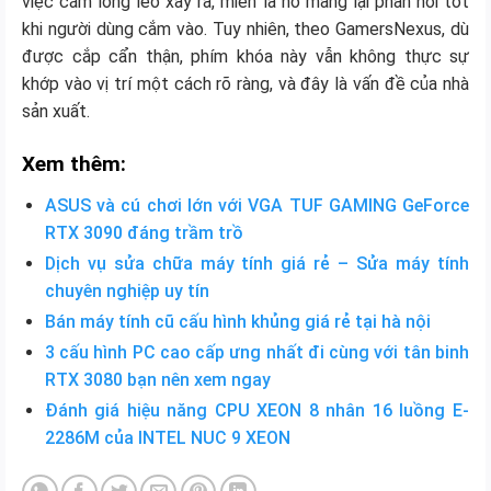
việc cắm lỏng lẻo xảy ra, miễn là nó mang lại phản hồi tốt
khi người dùng cắm vào. Tuy nhiên, theo GamersNexus, dù
được cắp cẩn thận, phím khóa này vẫn không thực sự
khớp vào vị trí một cách rõ ràng, và đây là vấn đề của nhà
sản xuất.
Xem thêm:
ASUS và cú chơi lớn với VGA TUF GAMING GeForce
RTX 3090 đáng trầm trồ
Dịch vụ sửa chữa máy tính giá rẻ – Sửa máy tính
chuyên nghiệp uy tín
Bán máy tính cũ cấu hình khủng giá rẻ tại hà nội
3 cấu hình PC cao cấp ưng nhất đi cùng với tân binh
RTX 3080 bạn nên xem ngay
Đánh giá hiệu năng CPU XEON 8 nhân 16 luồng E-
2286M của INTEL NUC 9 XEON