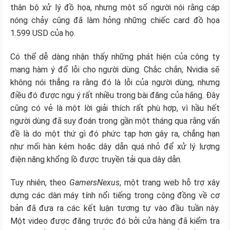
thân bộ xử lý đồ họa, nhưng một số người nói rằng cáp
nóng chảy cũng đã làm hỏng những chiếc card đồ họa
1.599 USD của họ.
Có thể dễ dàng nhận thấy những phát hiện của công ty
mang hàm ý đổ lỗi cho người dùng. Chắc chắn, Nvidia sẽ
không nói thẳng ra rằng đó là lỗi của người dùng, nhưng
điều đó được ngụ ý rất nhiều trong bài đăng của hãng. Đây
cũng có vẻ là một lời giải thích rất phù hợp, vì hầu hết
người dùng đã suy đoán trong gần một tháng qua rằng vấn
đề là do một thứ gì đó phức tạp hơn gây ra, chẳng hạn
như mối hàn kém hoặc dây dẫn quá nhỏ để xử lý lượng
điện năng khổng lồ được truyền tải qua dây dẫn.
Tuy nhiên, theo
GamersNexus
, một trang web hỗ trợ xây
dựng các dàn máy tính nổi tiếng trong cộng đồng về cơ
bản đã đưa ra các kết luận tương tự vào đầu tuần này.
Một video được đăng trước đó bởi cửa hàng đã kiểm tra