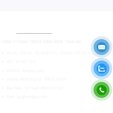
THÔNG TIN LIÊN HỆ
CÔNG TY TNHH TM&DV CÔNG NGHỆ TRẦN GIA
Địa chỉ: TÂN HÀ - XÃ NAM PHÙ - THÀNH PHỐ HÀ NỘI
MST: 0110877241
Website: trangiapc.com
Hotline: 0878.6555.65 - 096.212.8368
Bảo Hành - Kỹ Thuật: 0865.90.91.93
Email: tgc@trangiapc.com
CHÍNH SÁCH & HỖ TRỢ