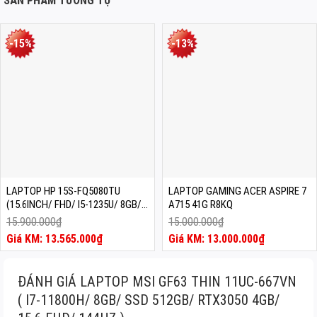
SẢN PHẨM TƯƠNG TỰ
-15%
-13%
LAPTOP HP 15S-FQ5080TU
LAPTOP GAMING ACER ASPIRE 7
(15.6INCH/ FHD/ I5-1235U/ 8GB/
A715 41G R8KQ
SSD 256GB/ WIN 11/ SILVER)
15.900.000
₫
15.000.000
₫
Giá
Giá
13.565.000
₫
13.000.000
₫
gốc
Giá
gốc
Giá
là:
hiện
là:
hiện
15.900.000₫.
tại
15.000.000₫.
tại
ĐÁNH GIÁ LAPTOP MSI GF63 THIN 11UC-667VN
là:
là:
( I7-11800H/ 8GB/ SSD 512GB/ RTX3050 4GB/
13.565.000₫.
13.000.000₫.