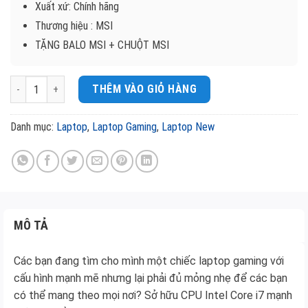
Xuất xứ: Chính hãng
Thương hiệu : MSI
TẶNG BALO MSI + CHUỘT MSI
LAPTOP MSI GF63 THIN 11UC-667VN ( I7-11800H/ 8GB/ SSD 512GB/ RTX3
THÊM VÀO GIỎ HÀNG
Danh mục:
Laptop
,
Laptop Gaming
,
Laptop New
MÔ TẢ
Các bạn đang tìm cho mình một chiếc laptop gaming với
cấu hình mạnh mẽ nhưng lại phải đủ mỏng nhẹ để các bạn
có thể mang theo mọi nơi? Sở hữu CPU Intel Core i7 mạnh