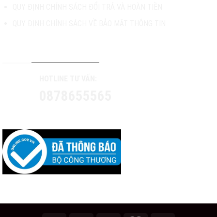
QUY ĐỊNH CHÍNH SÁCH ĐỔI TRẢ VÀ HOÀN TIỀN
QUY ĐỊNH CHÍNH SÁCH VỀ BẢO MẬT THÔNG TIN
TƯ VẤN & HỖ TRỢ KHÁCH HÀNG
HOTLINE TƯ VẤN:
0878655565
CONTACT US: