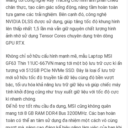
Mang tới công nghệ Ray Tracing cho hình ảnh phản chiếu
chân thực, tạo cảm giác sống động, nâng tầm hoàn toàn
tựa game các trải nghiệm. Bên cạnh đó, công nghệ
NVIDIA DLSS được sử dụng, giúp tăng tốc độ khung hình
lên thấp nhất 1,5 lần mà vẫn giữ nguyên chất lượng hình
ảnh nhờ sử dụng Tensor Cores chuyên dụng trên dòng
GPU RTX.
Không chỉ sở hữu cấu hình mạnh mẽ, mẫu Laptop MSI
GF63 Thin 11UC-667VN mang tới một bộ lưu trữ cực kì ấn
tượng với 512GB PCIe NVMe SSD. Đây là loại ổ lưu trữ
mới sở hữu tốc độ truyền tải dữ liệu cùng độ bền vượt
bậc, tối ưu hóa khả năng lưu trữ giữ liệu và giúp chiếc máy
tính khởi động cũng như truy xuất giữ liệu với tốc độ cực
kì nhanh chóng.
Để hỗ trợ tốt nhu cầu đa dụng, MSI cũng không quên
mang tới 8 GB RAM DDR4 Bus 3200MHz. Các bạn hoàn
toàn có thể an tâm sử dụng đa nhiệm một cách vô cùng
mượt mà, nâng cao đáng kể hiệu năng làm việc của bạn khi