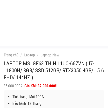
Trang chủ
/
Laptop
/
Laptop New
LAPTOP MSI GF63 THIN 11UC-667VN ( I7-
11800H/ 8GB/ SSD 512GB/ RTX3050 4GB/ 15.6
FHD/ 144HZ )
Giá
Giá
₫
₫
35.000.000
32.000.000
gốc
hiện
là:
tại
Tình trạng: Mới 100%
35.000.000₫.
là:
32.000.000₫.
Bảo hành: 12 Tháng