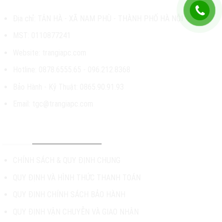
Địa chỉ: TÂN HÀ - XÃ NAM PHÙ - THÀNH PHỐ HÀ NỘI
MST: 0110877241
Website: trangiapc.com
Hotline: 0878.6555.65 - 096.212.8368
Bảo Hành - Kỹ Thuật: 0865.90.91.93
Email: tgc@trangiapc.com
CHÍNH SÁCH & HỖ TRỢ
CHÍNH SÁCH & QUY ĐỊNH CHUNG
QUY ĐỊNH VÀ HÌNH THỨC THANH TOÁN
QUY ĐỊNH CHÍNH SÁCH BẢO HÀNH
QUY ĐỊNH VẬN CHUYỄN VÀ GIAO NHẬN