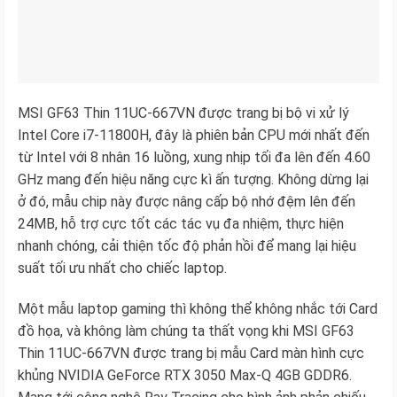
MSI GF63 Thin 11UC-667VN được trang bị bộ vi xử lý
Intel Core i7-11800H, đây là phiên bản CPU mới nhất đến
từ Intel với 8 nhân 16 luồng, xung nhịp tối đa lên đến 4.60
GHz mang đến hiệu năng cực kì ấn tượng. Không dừng lại
ở đó, mẫu chip này được nâng cấp bộ nhớ đệm lên đến
24MB, hỗ trợ cực tốt các tác vụ đa nhiệm, thực hiện
nhanh chóng, cải thiện tốc độ phản hồi để mang lại hiệu
suất tối ưu nhất cho chiếc laptop.
Một mẫu laptop gaming thì không thể không nhắc tới Card
đồ họa, và không làm chúng ta thất vọng khi MSI GF63
Thin 11UC-667VN được trang bị mẫu Card màn hình cực
khủng NVIDIA GeForce RTX 3050 Max-Q 4GB GDDR6.