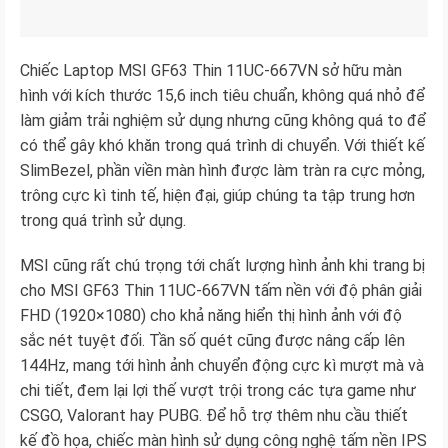
Chiếc Laptop MSI GF63 Thin 11UC-667VN sở hữu màn
hình với kích thước 15,6 inch tiêu chuẩn, không quá nhỏ để
làm giảm trải nghiệm sử dụng nhưng cũng không quá to để
có thể gây khó khăn trong quá trình di chuyển. Với thiết kế
SlimBezel, phần viền màn hình được làm tràn ra cực mỏng,
trông cực kì tinh tế, hiện đại, giúp chúng ta tập trung hơn
trong quá trình sử dụng.
MSI cũng rất chú trọng tới chất lượng hình ảnh khi trang bị
cho MSI GF63 Thin 11UC-667VN tấm nền với độ phân giải
FHD (1920×1080) cho khả năng hiển thị hình ảnh với độ
sắc nét tuyệt đối. Tần số quét cũng được nâng cấp lên
144Hz, mang tới hình ảnh chuyển động cực kì mượt mà và
chi tiết, đem lại lợi thế vượt trội trong các tựa game như
CSGO, Valorant hay PUBG. Để hỗ trợ thêm nhu cầu thiết
kế đồ họa, chiếc màn hình sử dụng công nghệ tấm nền IPS