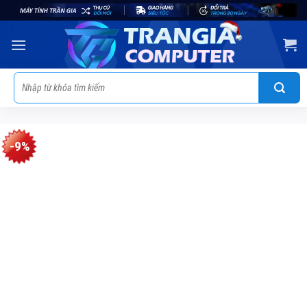
Skip
to
content
Tìm
kiếm:
-9%