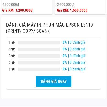
4.500.000
₫
2.600.000
₫
Giá
Giá
3.200.000
₫
1.500.000
₫
gốc
Giá
gốc
Giá
là:
hiện
là:
hiện
4.500.000₫.
tại
2.600.000₫.
tại
ĐÁNH GIÁ MÁY IN PHUN MÀU EPSON L3110
là:
là:
(PRINT/ COPY/ SCAN)
3.200.000₫.
1.500.000₫.
0%
| 0 đánh giá
5
0%
| 0 đánh giá
4
0%
| 0 đánh giá
3
0%
| 0 đánh giá
2
0%
| 0 đánh giá
1
ĐÁNH GIÁ NGAY