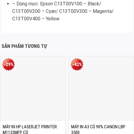
– Dùng mực: Epson C13T00V100 – Black/
C13T00V200 – Cyan/ C13T00V300 – Magenta/
C13T00V400 – Yellow
SẢN PHẨM TƯƠNG TỰ
-29%
-42%
MÁY IN HP LASERJET PRINTER
MÁY IN A3 CŨ 90% CANON LBP
M1132MFP CŨ
3500