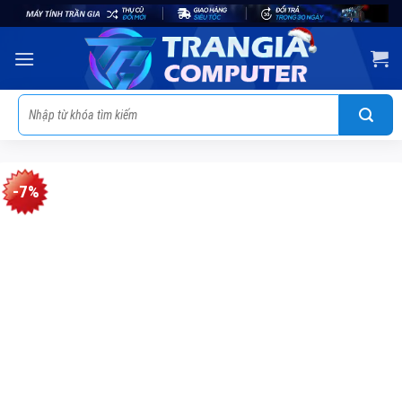
Skip
to
content
Tìm
kiếm:
-7%