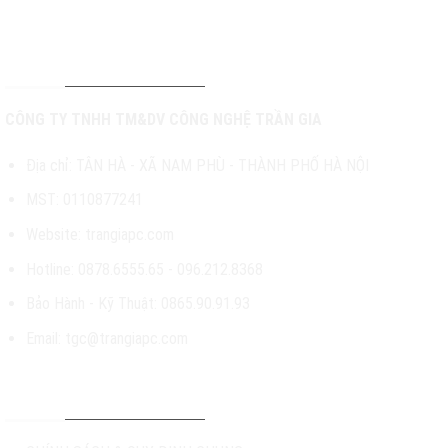
THÔNG TIN LIÊN HỆ
CÔNG TY TNHH TM&DV CÔNG NGHỆ TRẦN GIA
Địa chỉ: TÂN HÀ - XÃ NAM PHÙ - THÀNH PHỐ HÀ NỘI
MST: 0110877241
Website: trangiapc.com
Hotline: 0878.6555.65 - 096.212.8368
Bảo Hành - Kỹ Thuật: 0865.90.91.93
Email: tgc@trangiapc.com
CHÍNH SÁCH & HỖ TRỢ