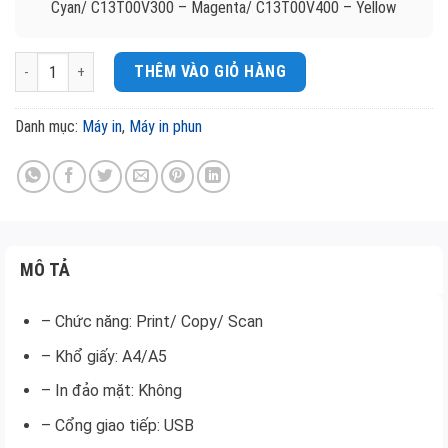
Cyan/ C13T00V300 – Magenta/ C13T00V400 – Yellow
MÁY IN PHUN MÀU EPSON L3110 (PRINT/ COPY/ SCAN) số lượng
THÊM VÀO GIỎ HÀNG
Danh mục:
Máy in
,
Máy in phun
MÔ TẢ
– Chức năng: Print/ Copy/ Scan
– Khổ giấy: A4/A5
– In đảo mặt: Không
– Cổng giao tiếp: USB