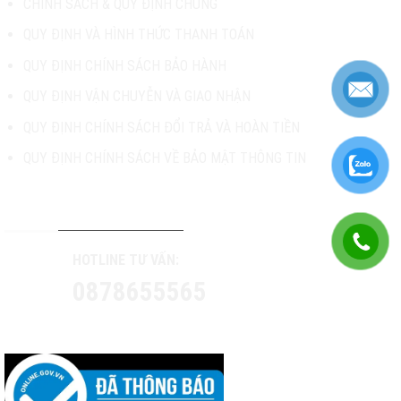
CHÍNH SÁCH & QUY ĐỊNH CHUNG
QUY ĐỊNH VÀ HÌNH THỨC THANH TOÁN
QUY ĐỊNH CHÍNH SÁCH BẢO HÀNH
QUY ĐỊNH VẬN CHUYỄN VÀ GIAO NHẬN
QUY ĐỊNH CHÍNH SÁCH ĐỔI TRẢ VÀ HOÀN TIỀN
QUY ĐỊNH CHÍNH SÁCH VỀ BẢO MẬT THÔNG TIN
TƯ VẤN & HỖ TRỢ KHÁCH HÀNG
HOTLINE TƯ VẤN:
0878655565
CONTACT US: