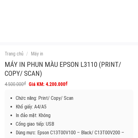
Trang chủ
/
Máy in
MÁY IN PHUN MÀU EPSON L3110 (PRINT/
COPY/ SCAN)
Giá
Giá
₫
₫
4.500.000
4.200.000
gốc
hiện
là:
tại
Chức năng: Print/ Copy/ Scan
4.500.000₫.
là:
4.200.000₫.
Khổ giấy: A4/A5
In đảo mặt: Không
Cổng giao tiếp: USB
Dùng mực: Epson C13T00V100 – Black/ C13T00V200 –