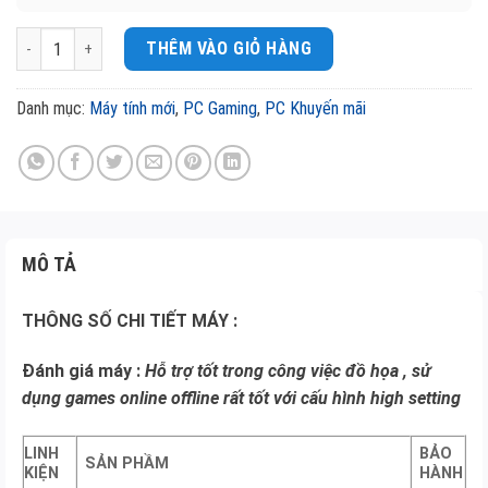
PC GAMING ADLER LAKE I5 THẾ HỆ 12 ( B660 - I5 12400F - 16G - RTX3050
THÊM VÀO GIỎ HÀNG
Danh mục:
Máy tính mới
,
PC Gaming
,
PC Khuyến mãi
MÔ TẢ
THÔNG SỐ CHI TIẾT MÁY :
Đánh giá máy :
Hỗ trợ tốt trong công việc đồ họa , sử
dụng games online offline rất tốt với cấu hình high setting
LINH
BẢO
SẢN PHẦM
KIỆN
HÀNH