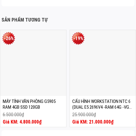
SẢN PHẨM TƯƠNG TỰ
-26%
-19%
MÁY TÍNH VĂN PHÒNG G5905
CẤU HÌNH WORKSTATION NTC 6
RAM 4GB SSD 120GB
(DUAL E5 2696V4 -RAM 64G -VGA
RX 8G)
6.500.000
₫
25.900.000
₫
Giá
Giá
4.800.000
₫
21.000.000
₫
gốc
Giá
gốc
Giá
là:
hiện
là:
hiện