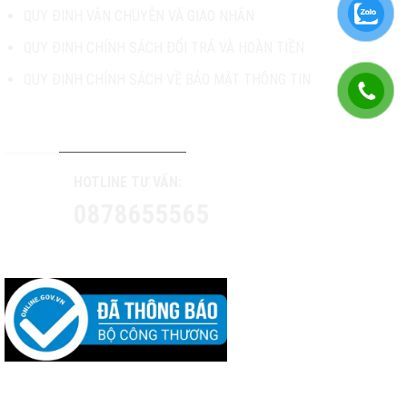
QUY ĐỊNH VẬN CHUYỄN VÀ GIAO NHẬN
QUY ĐỊNH CHÍNH SÁCH ĐỔI TRẢ VÀ HOÀN TIỀN
QUY ĐỊNH CHÍNH SÁCH VỀ BẢO MẬT THÔNG TIN
TƯ VẤN & HỖ TRỢ KHÁCH HÀNG
HOTLINE TƯ VẤN:
0878655565
CONTACT US: