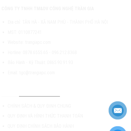
CÔNG TY TNHH TM&DV CÔNG NGHỆ TRẦN GIA
Địa chỉ: TÂN HÀ - XÃ NAM PHÙ - THÀNH PHỐ HÀ NỘI
MST: 0110877241
Website: trangiapc.com
Hotline: 0878.6555.65 - 096.212.8368
Bảo Hành - Kỹ Thuật: 0865.90.91.93
Email: tgc@trangiapc.com
CHÍNH SÁCH & HỖ TRỢ
CHÍNH SÁCH & QUY ĐỊNH CHUNG
QUY ĐỊNH VÀ HÌNH THỨC THANH TOÁN
QUY ĐỊNH CHÍNH SÁCH BẢO HÀNH