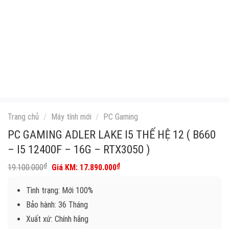
Trang chủ
/
Máy tính mới
/
PC Gaming
PC GAMING ADLER LAKE I5 THẾ HỆ 12 ( B660
– I5 12400F – 16G – RTX3050 )
Giá
Giá
₫
₫
19.100.000
17.890.000
gốc
hiện
là:
tại
Tình trạng: Mới 100%
19.100.000₫.
là:
17.890.000₫.
Bảo hành: 36 Tháng
Xuất xứ: Chính hãng