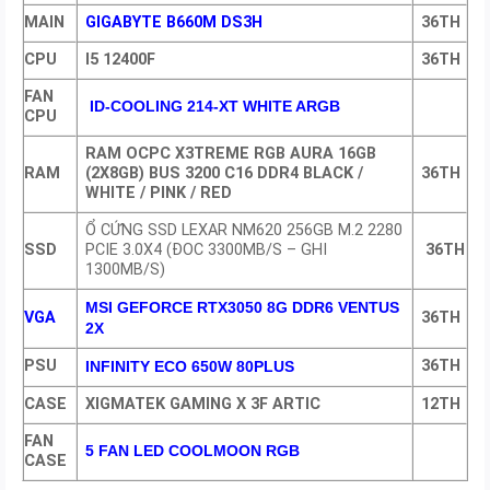
MAIN
GIGABYTE B660M DS3H
36TH
CPU
I5 12400F
36TH
FAN
ID-COOLING 214-XT WHITE ARGB
CPU
RAM OCPC X3TREME RGB AURA 16GB
RAM
(2X8GB) BUS 3200 C16 DDR4 BLACK /
36TH
WHITE / PINK / RED
Ổ CỨNG SSD LEXAR NM620 256GB M.2 2280
SSD
PCIE 3.0X4 (ĐOC 3300MB/S – GHI
36TH
1300MB/S)
MSI GEFORCE RTX3050 8G DDR6 VENTUS
VGA
36TH
2X
PSU
36TH
INFINITY ECO 650W 80PLUS
CASE
XIGMATEK GAMING X 3F ARTIC
12TH
FAN
5 FAN LED COOLMOON RGB
CASE