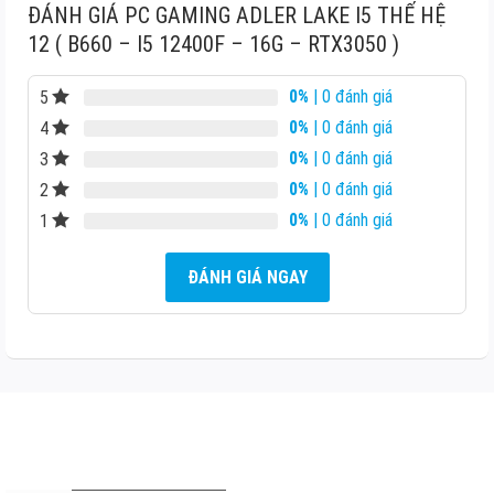
6.500.000₫.
tại
25.900.000₫.
tại
ĐÁNH GIÁ PC GAMING ADLER LAKE I5 THẾ HỆ
là:
là:
12 ( B660 – I5 12400F – 16G – RTX3050 )
4.800.000₫.
21.000.000₫.
0%
| 0 đánh giá
5
0%
| 0 đánh giá
4
0%
| 0 đánh giá
3
0%
| 0 đánh giá
2
0%
| 0 đánh giá
1
ĐÁNH GIÁ NGAY
THÔNG TIN LIÊN HỆ