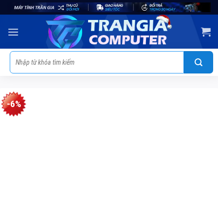
Skip
to
content
Tìm
kiếm:
-6%